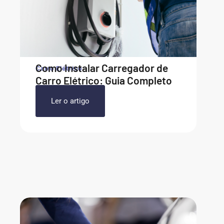
Como Instalar Carregador de
Carro Elétrico
Carro Elétrico: Guia Completo
Ler o artigo