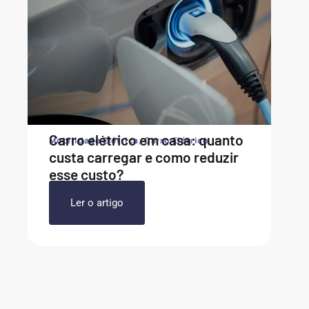
Carro elétrico em casa: quanto
Mobilidade Elétrica
,
Carro Elétrico
custa carregar e como reduzir
esse custo?
Ler o artigo