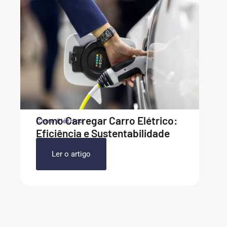
Como Carregar Carro Elétrico:
Carro Elétrico
Eficiência e Sustentabilidade
Ler o artigo