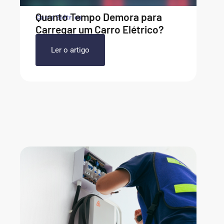
Quanto Tempo Demora para
Carro Elétrico
Carregar um Carro Elétrico?
Ler o artigo