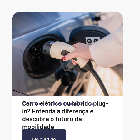
Carro elétrico ou híbrido plug-
Carro Elétrico
,
Mobilidade Elétrica
in? Entenda a diferença e
descubra o futuro da
mobilidade
Ler o artigo