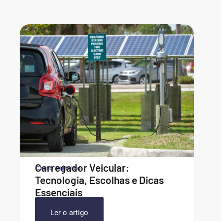
Carregador Veicular:
Carro Elétrico
Tecnologia, Escolhas e Dicas
Essenciais
Ler o artigo