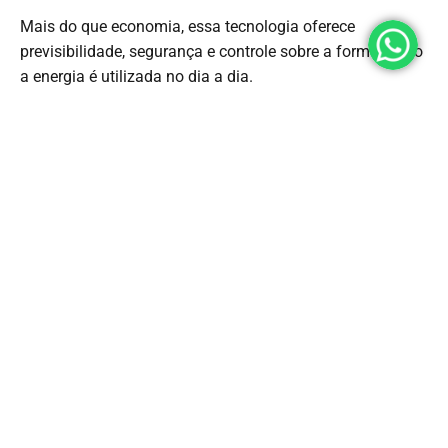
Mais do que economia, essa tecnologia oferece
previsibilidade, segurança e controle sobre a forma como
a energia é utilizada no dia a dia.
Na
Solled Energia
, cada projeto é desenvolvido
considerando o perfil de consumo, os objetivos
energéticos e as necessidades específicas de cada
cliente, buscando soluções fotovoltaicas mais eficientes,
inteligentes e preparadas para o futuro da energia.
Se você quer entender como as baterias solares podem
se integrar ao seu projeto fotovoltaico, converse com um
especialista da Solled e descubra quais soluções fazem
mais sentido para as suas necessidades.
Fale com a Solled