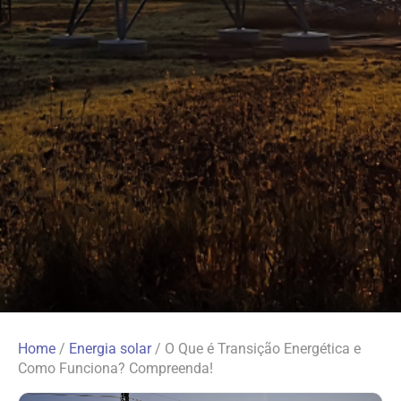
Home
/
Energia solar
/
O Que é Transição Energética e
Como Funciona? Compreenda!