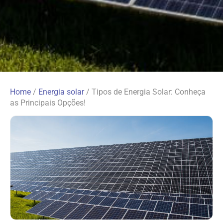
Home
/
Energia solar
/
Tipos de Energia Solar: Conheça
as Principais Opções!