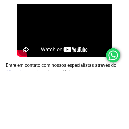
Entre em contato com nossos especialistas através do
WhatsApp
e retire todas as dúvidas relativas ao seu
projeto de sustentabilidade energética e
faça um
orçamento
.
Tipos de Energia Solar: Conclusão
A energia solar é uma opção sustentável e cada vez mais
viável para a produção de energia elétrica e térmica. Com
diferentes tipos de tecnologia disponíveis, é possível