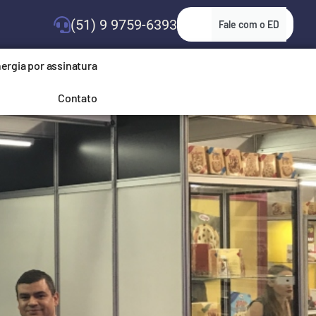
(51) 9 9759-6393
Fale com o ED
ergia por assinatura
Contato