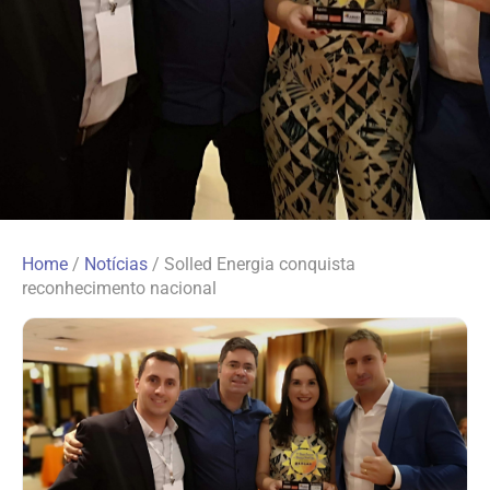
Home
/
Notícias
/
Solled Energia conquista
reconhecimento nacional