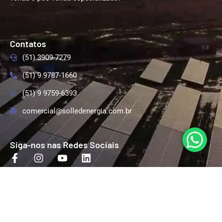
Contatos
(51) 3909-7279
(51) 9 9787-1660
(51) 9 9759-6393
comercial@solledenergia.com.br
Siga-nos nas Redes Sociais
Endereço
RST 287, 2500, Km 99, Linha Santa Cruz, Santa
Cruz do Sul/RS
Copyright © 2025 Solled - A melhor opção de Energia Solar no Rio Grande do