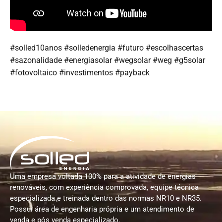
#solled10anos #solledenergia #futuro #escolhascertas
#sazonalidade #energiasolar #wegsolar #weg #g5solar
#fotovoltaico #investimentos #payback
Uma empresa voltada 100% para a atividade de energias
renováveis, com experiência comprovada, equipe técnica
especializada e treinada dentro das normas NR10 e NR35.
Possui área de engenharia própria e um atendimento de
venda e pós venda especializado.