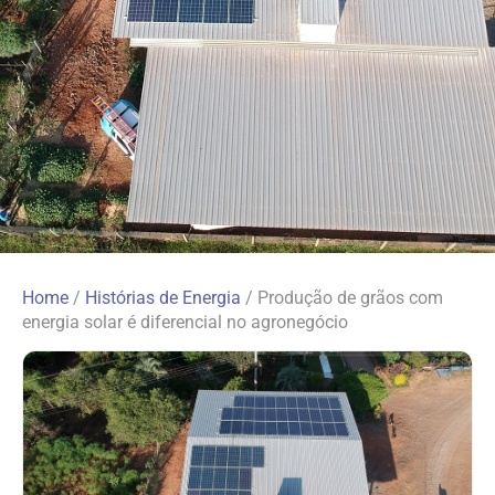
Home
/
Histórias de Energia
/
Produção de grãos com
energia solar é diferencial no agronegócio