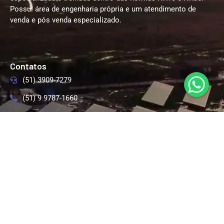
Possui área de engenharia própria e um atendimento de
venda e pós venda especializado.
Contatos
(51) 3909-7279
(51) 9 9787-1660
(51) 9 9759-6393
comercial@solledenergia.com.br
Siga-nos nas Redes Sociais
Endereço
RST 287, 2500, Km 99, Linha Santa Cruz, Santa