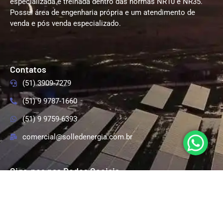
especializada e treinada dentro das normas NR10 e NR35.
Possui área de engenharia própria e um atendimento de
venda e pós venda especializado.
Contatos
(51) 3909-7279
(51) 9 9787-1660
(51) 9 9759-6393
comercial@solledenergia.com.br
Siga-nos nas Redes Sociais
Endereço
RST 287, 2500, Km 99, Linha Santa Cruz, Santa