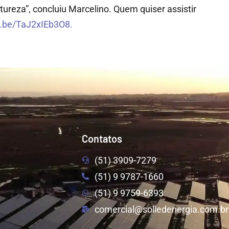
ureza”, concluiu Marcelino. Quem quiser assistir
u.be/TaJ2xIEb3O8.
Contatos
(51) 3909-7279
(51) 9 9787-1660
(51) 9 9759-6393
comercial@solledenergia.com.br