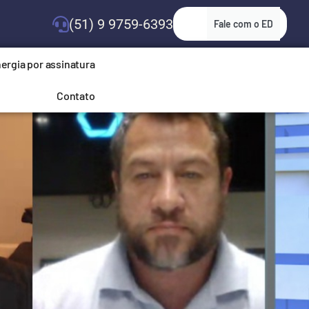
(51) 9 9759-6393
Fale com o ED
ergia por assinatura
Contato