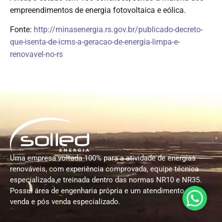
empreendimentos de energia fotovoltaica e eólica.
Fonte:
http://minasenergia.rs.gov.br/publicado-decreto-
que-isenta-de-icms-a-geracao-de-energia-limpa-e-
renovavel-no-rs
Uma empresa voltada 100% para a atividade de energias
renováveis, com experiência comprovada, equipe técnica
especializada e treinada dentro das normas NR10 e NR35.
Possui área de engenharia própria e um atendimento de
venda e pós venda especializado.