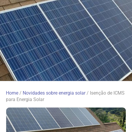
Home
/
Novidades sobre energia solar
/
Isenção de ICMS
para Energia Solar