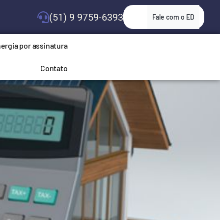
(51) 9 9759-6393
Fale com o ED
ergia por assinatura
Contato