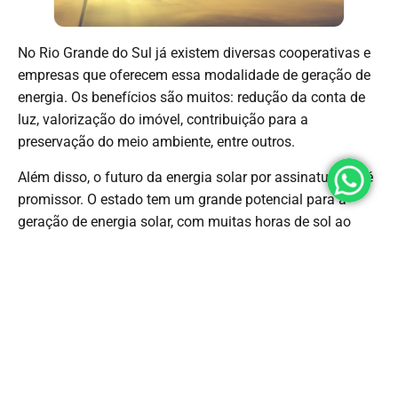
No Rio Grande do Sul já existem diversas cooperativas e
empresas que oferecem essa modalidade de geração de
energia. Os benefícios são muitos: redução da conta de
luz, valorização do imóvel, contribuição para a
preservação do meio ambiente, entre outros.
Além disso, o futuro da energia solar por assinatura RS é
promissor. O estado tem um grande potencial para a
geração de energia solar, com muitas horas de sol ao
longo do ano e uma demanda crescente por energia
limpa e renovável.
Portanto, se você está em busca de uma alternativa
sustentável e econômica para a sua casa ou empresa, a
energia solar por assinatura RS pode ser uma excelente
opção para o estado.