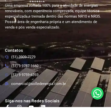
Uma empresa voltada 100% para a atividade de energias
renováveis, com experiência comprovada, equipe técnica
especializada e treinada dentro das normas NR10 e NR35.
Possui área de engenharia própria e um atendimento de
venda e pós venda especializado.
Contatos
(51) 3909-7279
(51) 9 9787-1660
(51) 9 9759-6393
comercial@solledenergia.com.br
Siga-nos nas Redes Sociais