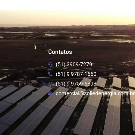
Contatos
(51) 3909-7279
(51) 9 9787-1660
(51) 9 9759-6393
comercial@solledenergia.com.br