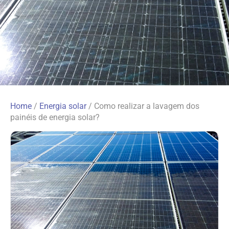
Home
/
Energia solar
/
Como realizar a lavagem dos
painéis de energia solar?