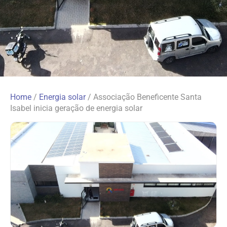
Home
/
Energia solar
/
Associação Beneficente Santa
Isabel inicia geração de energia solar