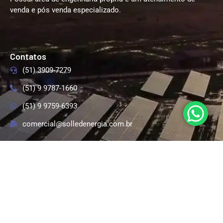
venda e pós venda especializado.
Contatos
(51) 3909-7279
(51) 9 9787-1660
(51) 9 9759-6393
comercial@solledenergia.com.br
Siga-nos nas Redes Sociais
Endereço
RST 287, 2500, Km 99, Linha Santa Cruz, Santa
Cruz do Sul/RS