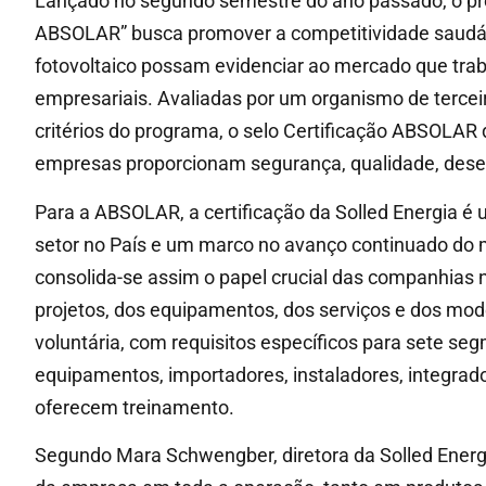
Lançado no segundo semestre do ano passado, o pro
ABSOLAR” busca promover a competitividade saudáve
fotovoltaico possam evidenciar ao mercado que tra
empresariais. Avaliadas por um organismo de terceir
critérios do programa, o selo Certificação ABSOLAR
empresas proporcionam segurança, qualidade, desem
Para a ABSOLAR, a certificação da Solled Energia é
setor no País e um marco no avanço continuado do m
consolida-se assim o papel crucial das companhias
projetos, dos equipamentos, dos serviços e dos mo
voluntária, com requisitos específicos para sete seg
equipamentos, importadores, instaladores, integrad
oferecem treinamento.
Segundo Mara Schwengber, diretora da Solled Energia,