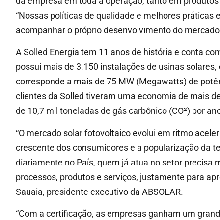
da empresa em toda a operação, tanto em produtos 
“Nossas políticas de qualidade e melhores prática
acompanhar o próprio desenvolvimento do mercado fot
A Solled Energia tem 11 anos de história e conta co
possui mais de 3.150 instalações de usinas solares,
corresponde a mais de 75 MW (Megawatts) de potên
clientes da Solled tiveram uma economia de mais de
de 10,7 mil toneladas de gás carbônico (CO²) por a
“O mercado solar fotovoltaico evolui em ritmo acel
crescente dos consumidores e a popularização da 
diariamente no País, quem já atua no setor precisa
processos, produtos e serviços, justamente para ap
Sauaia, presidente executivo da ABSOLAR.
“Com a certificação, as empresas ganham um grande