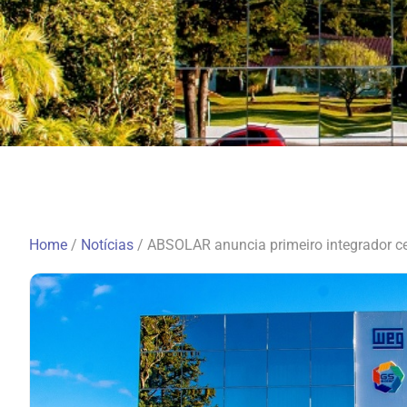
Home
/
Notícias
/
ABSOLAR anuncia primeiro integrador ce