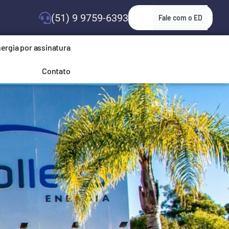
(51) 9 9759-6393
Fale com o ED
ergia por assinatura
Contato