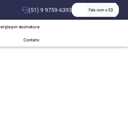
(51) 9 9759-6393
Fale com o ED
ergia por assinatura
Contato