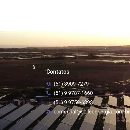
Contatos
(51) 3909-7279
(51) 9 9787-1660
(51) 9 9759-6393
comercial@solledenergia.com.br