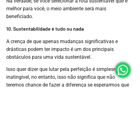
Na verdade, se você selecionar a rota sustentável que é
melhor para você, o meio ambiente será mais
beneficiado.
10. Sustentabilidade é tudo ou nada
A crença de que apenas mudanças significativas e
drásticas podem ter impacto é um dos principais
obstáculos para uma vida sustentável.
Isso quer dizer que lutar pela perfeição é simplesmente
inatingível, no entanto, isso não significa que não
teremos chance de fazer a diferença se esperarmos que
todos vivam um estilo de vida eco-guerreiro.
Então, mude sua visão para o que parece estar ao seu
alcance, em vez de se culpar por escolhas de estilo de
vida sustentáveis que você não gosta ou não parece estar
ao seu alcance, devido ao seu estilo de vida, suas
finanças, sua família ou suas crenças.